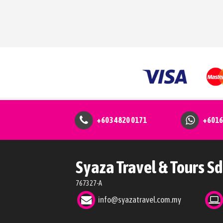
+603 4820 0171
+6016
Syaza Travel & Tours Sd
767327-A
info@syazatravel.com.my