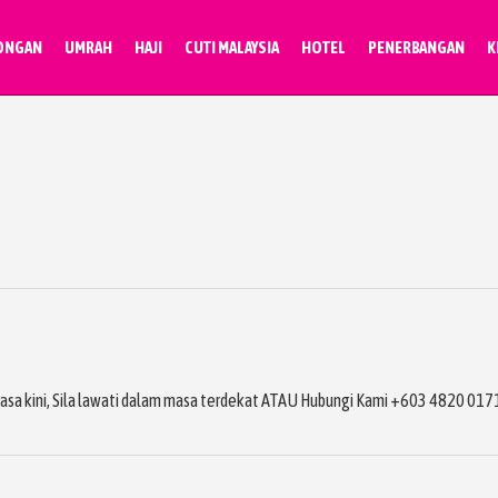
ONGAN
UMRAH
HAJI
CUTI MALAYSIA
HOTEL
PENERBANGAN
K
masa kini, Sila lawati dalam masa terdekat ATAU Hubungi Kami +603 4820 017