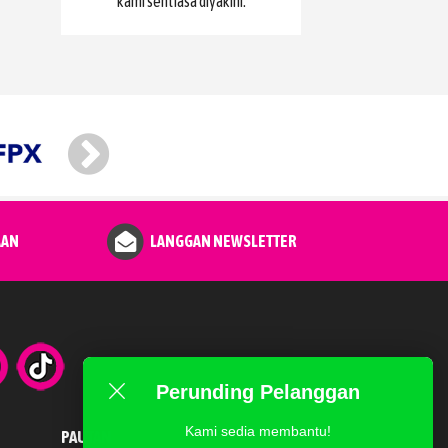
kami sentiasa diyakini.
AAN
LANGGAN NEWSLETTER
Perunding Pelanggan
Kami sedia membantu!
PAUTAN