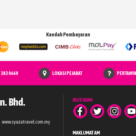
Kaedah Pembayaran
 383 0660
LOKASI PEJABAT
PERTANY
n. Bhd.
IKUTI KAMI
www.syazatravel.com.my
MAKLUMAT AM