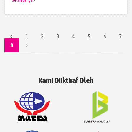
Selanjutnya
>
1
2
3
4
5
6
7
8
Kami Diiktiraf Oleh