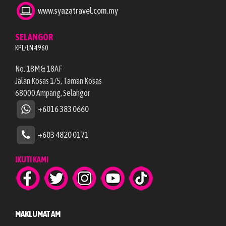
www.syazatravel.com.my
SELANGOR
KPL/LN 4960
No. 18M & 18AF
Jalan Kosas 1/5, Taman Kosas
68000 Ampang, Selangor
+6016 383 0660
+603 4820 0171
IKUTI KAMI
MAKLUMAT AM