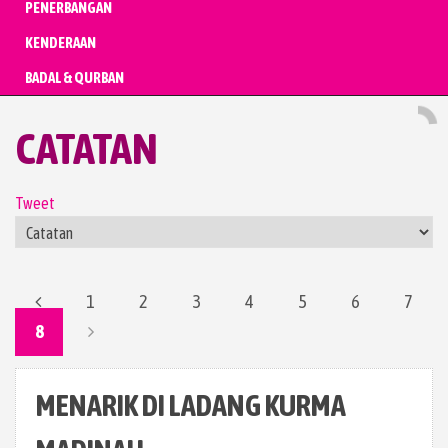
PENERBANGAN
KENDERAAN
BADAL & QURBAN
CATATAN
Tweet
1
2
3
4
5
6
7
8
MENARIK DI LADANG KURMA