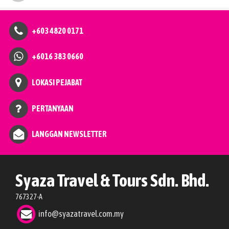
+603 4820 0171
+6016 383 0660
LOKASI PEJABAT
PERTANYAAN
LANGGAN NEWSLETTER
Syaza Travel & Tours Sdn. Bhd.
767327-A
info@syazatravel.com.my