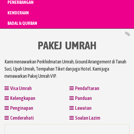
PENERBANGAN
KENDERAAN
BADAL & QURBAN
PAKEJ UMRAH
Kami menawarkan Perkhidmatan Umrah, Ground Arrangement di Tanah
Suci, Upah Umrah, Tempahan Tiket dan juga Hotel. Kami juga
menawarkan Pakej Umrah VIP.
Visa Umrah
Pendaftaran
Kelengkapan
Panduan
Penginapan
Lawatan
Cenderahati
Soalan Lazim