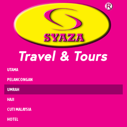
UMRAH
HAJI
CUTI MALAYSIA
HOTEL
PENERBANGAN
KENDERAAN
BADAL & QURBAN
UTAMA
PELANCONGAN
UMRAH
HAJI
CUTI MALAYSIA
HOTEL