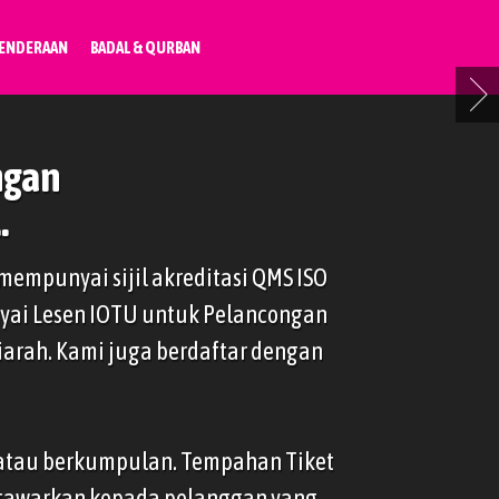
ENDERAAN
BADAL & QURBAN
ngan
.
mempunyai sijil akreditasi QMS ISO
nyai Lesen IOTU untuk Pelancongan
arah. Kami juga berdaftar dengan
 atau berkumpulan. Tempahan Tiket
ditawarkan kepada pelanggan yang