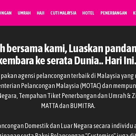
ONGAN
UMRAH
HAJI
CUTI MALAYSIA
HOTEL
PENERBANGAN
K
h bersama kami, Luaskan panda
kembara ke serata Dunia.. Hari Ini.
rupakan agensi pelancongan terbaik di Malaysia yang 
menterian Pelancongan Malaysia (MOTAC) dan mempu
Negara, Tempahan Tiket Penerbangan dan Umrah & Zi
MATTA dan BUMITRA.
ncongan Domestik dan Luar Negara secara individu
inapan serta Pakej Pelancongan "Customise" juga 